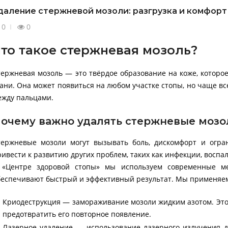
даление стержневой мозоли: разгрузка и комфорт
0
0
то такое стержневая мозоль?
тержневая мозоль — это твёрдое образование на коже, которо
кани. Она может появиться на любом участке стопы, но чаще вс
ежду пальцами.
очему важно удалять стержневые мозо
тержневые мозоли могут вызывать боль, дискомфорт и огра
ривести к развитию других проблем, таких как инфекции, восп
 «Центре здоровой стопы» мы используем современные ме
беспечивают быстрый и эффективный результат. Мы применяе
Криодеструкция — замораживание мозоли жидким азотом. Это
предотвратить его повторное появление.
Лазерное удаление — использование лазерного излучения д