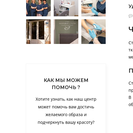
У
Ч
С
т
м
П
КАК МЫ МОЖЕМ
С
ПОМОЧЬ ?
п
В
Хотите узнать, как наш центр
о
может помочь вам достичь
желаемого образа и
подчеркнуть вашу красоту?