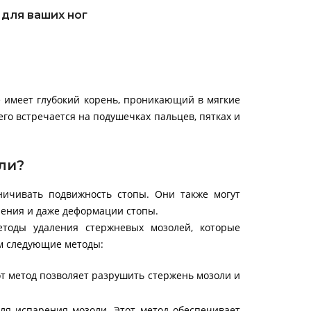
 для ваших ног
е имеет глубокий корень, проникающий в мягкие
его встречается на подушечках пальцев, пятках и
ли?
ничивать подвижность стопы. Они также могут
аления и даже деформации стопы.
тоды удаления стержневых мозолей, которые
м следующие методы:
т метод позволяет разрушить стержень мозоли и
ля испарения мозоли. Этот метод обеспечивает