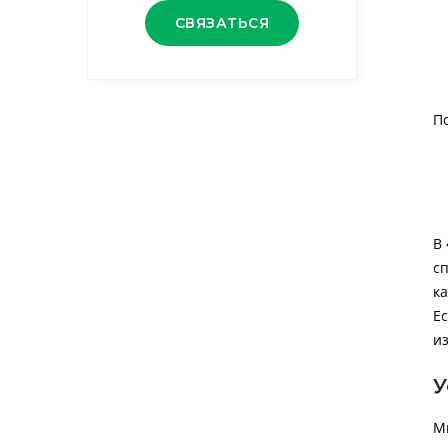
СВЯЗАТЬСЯ
П
В
с
к
Е
и
У
М